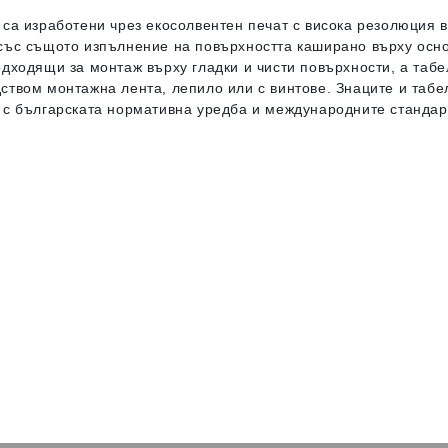
 са изработени чрез екосолвентен печат с висока резолюция
със същото изпълнение на повърхността каширано върху осн
одходящи за монтаж върху гладки и чисти повърхности, а табе
ством монтажна лента, лепило или с винтове. Знаците и таб
 с българската нормативна уредба и международните стандар