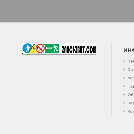
ИН
Та
За
Ус
По
Об
Ка
Ко