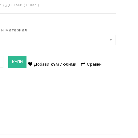
з ДДС:0.56€ (1.10лв.)
 и материал
КУПИ
Добави към любими
Сравни