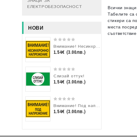
ЗНАЦИ ЗА
ЕЛЕКТРОБЕЗОПАСНОСТ
Всички знаци
Табелите са 
стикери са п
места посред
НОВИ
съответствие
Внимание! Несинхронно напрежение!
1.54€ (3.00лв.)
Слизай оттук!
1.54€ (3.00лв.)
Внимание! Под напрежение!
1.54€ (3.00лв.)