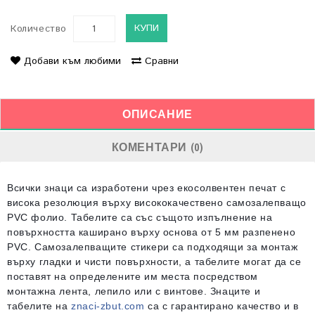
КУПИ
Количество
Добави към любими
Сравни
ОПИСАНИЕ
КОМЕНТАРИ (0)
Всички знаци са изработени чрез екосолвентен печат с
висока резолюция върху висококачествено самозалепващо
PVC фолио. Табелите са със същото изпълнение на
повърхността каширано върху основа от 5 мм разпенено
PVC. Самозалепващите стикери са подходящи за монтаж
върху гладки и чисти повърхности, а табелите могат да се
поставят на определените им места посредством
монтажна лента, лепило или с винтове. Знаците и
табелите на
znaci-zbut.com
са с гарантирано качество и в