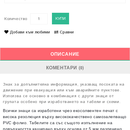
КУПИ
Количество
Добави към любими
Сравни
ОПИСАНИЕ
КОМЕНТАРИ (0)
Знак за допълнителна информация, указващ посоката на
движение при евакуация или към аварийните пунктове.
Използва се основно в комбинация с други знаци от
групата особено при изработването на табели и схеми.
Всички знаци са изработени чрез екосолвентен печат с
висока резолюция върху висококачествено самозалепващо
PVC фолио. Табелите са със същото изпълнение на
повърхността каширано върху основа от 5 мм разпенено