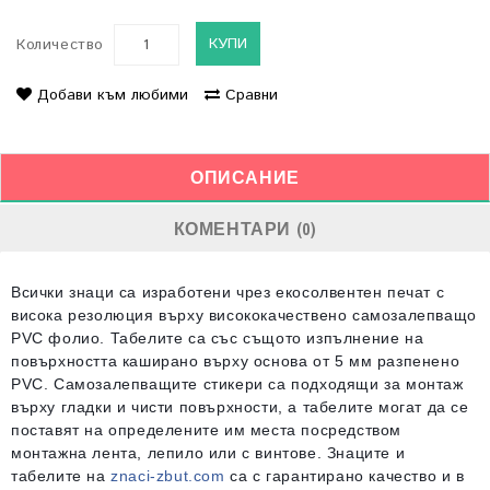
КУПИ
Количество
Добави към любими
Сравни
ОПИСАНИЕ
КОМЕНТАРИ (0)
Всички знаци са изработени чрез екосолвентен печат с
висока резолюция върху висококачествено самозалепващо
PVC фолио. Табелите са със същото изпълнение на
повърхността каширано върху основа от 5 мм разпенено
PVC. Самозалепващите стикери са подходящи за монтаж
върху гладки и чисти повърхности, а табелите могат да се
поставят на определените им места посредством
монтажна лента, лепило или с винтове. Знаците и
табелите на
znaci-zbut.com
са с гарантирано качество и в