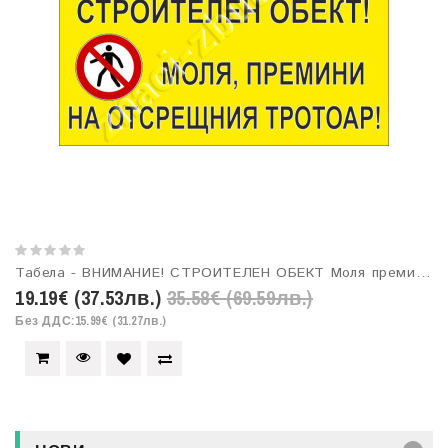
Табела - ВНИМАНИЕ! СТРОИТЕЛЕН ОБЕКТ Моля премини на отсрещния тротоар! ВИНИЛ ЗА ОКАЧВАНЕ
19.19€ (37.53лв.)
35.58€ (69.59лв.)
Без ДДС:15.99€ (31.27лв.)