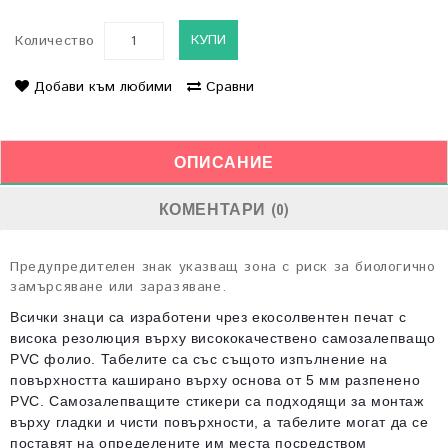
КУПИ
Количество
Добави към любими
Сравни
ОПИСАНИЕ
КОМЕНТАРИ (0)
Предупредителен знак указващ зона с риск за биологично
замърсяване или заразяване.
Всички знаци са изработени чрез екосолвентен печат с
висока резолюция върху висококачествено самозалепващо
PVC фолио. Табелите са със същото изпълнение на
повърхността каширано върху основа от 5 мм разпенено
PVC. Самозалепващите стикери са подходящи за монтаж
върху гладки и чисти повърхности, а табелите могат да се
поставят на определените им места посредством