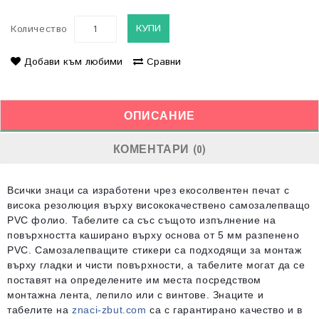
КУПИ
Количество
Добави към любими
Сравни
ОПИСАНИЕ
КОМЕНТАРИ (0)
Всички знаци са изработени чрез екосолвентен печат с
висока резолюция върху висококачествено самозалепващо
PVC фолио. Табелите са със същото изпълнение на
повърхността каширано върху основа от 5 мм разпенено
PVC. Самозалепващите стикери са подходящи за монтаж
върху гладки и чисти повърхности, а табелите могат да се
поставят на определените им места посредством
монтажна лента, лепило или с винтове. Знаците и
табелите на
znaci-zbut.com
са с гарантирано качество и в